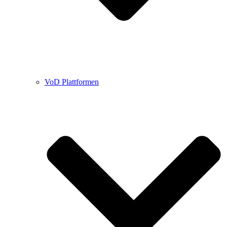
VoD Plattformen