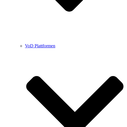
VoD Plattformen