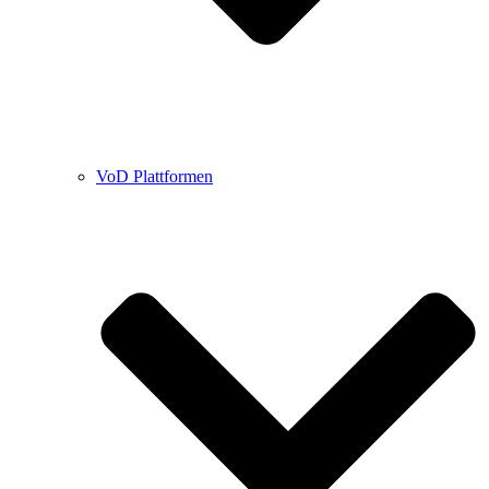
VoD Plattformen