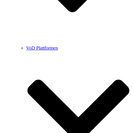
VoD Plattformen