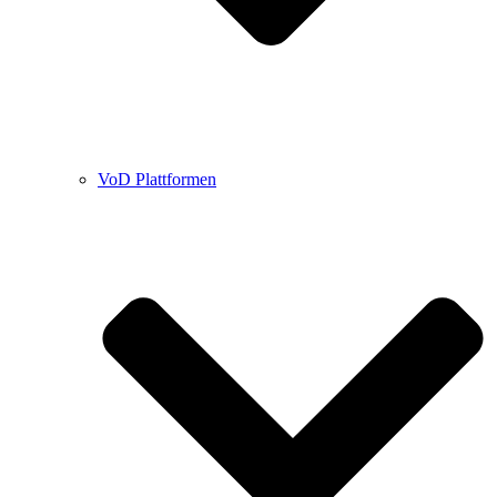
VoD Plattformen