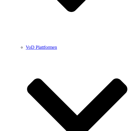
VoD Plattformen