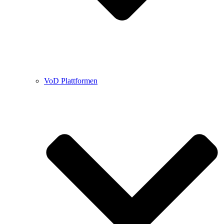
VoD Plattformen