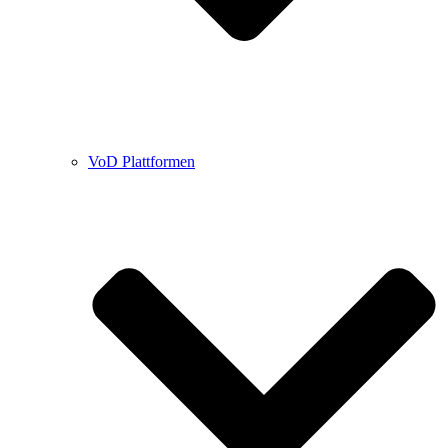
VoD Plattformen