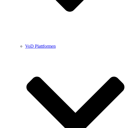
VoD Plattformen