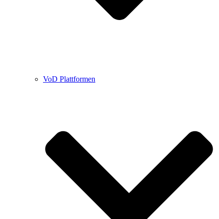
VoD Plattformen