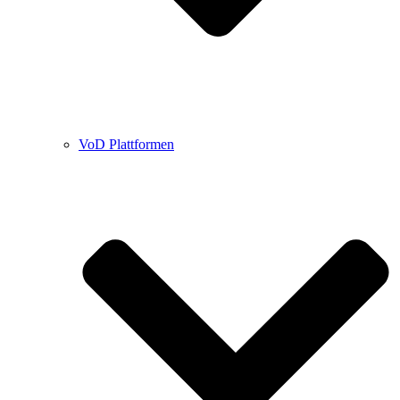
VoD Plattformen