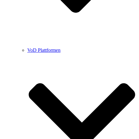
VoD Plattformen