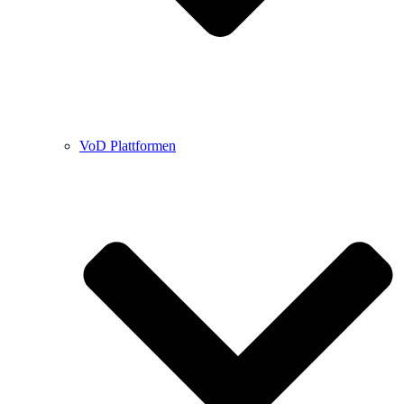
VoD Plattformen