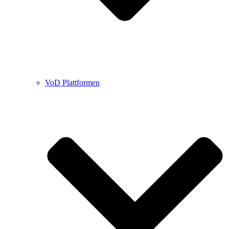
VoD Plattformen