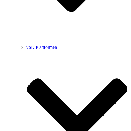
VoD Plattformen