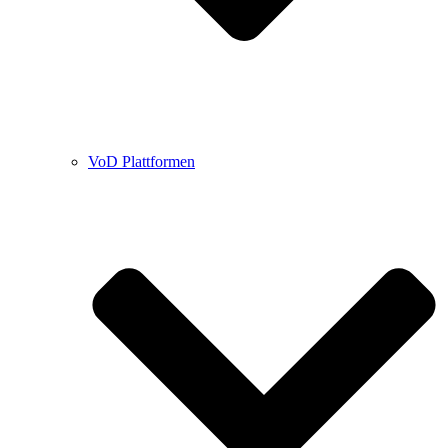
VoD Plattformen