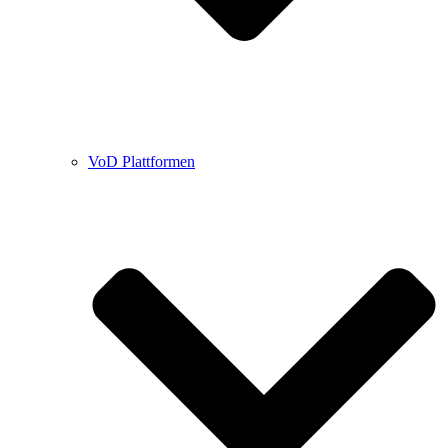
VoD Plattformen