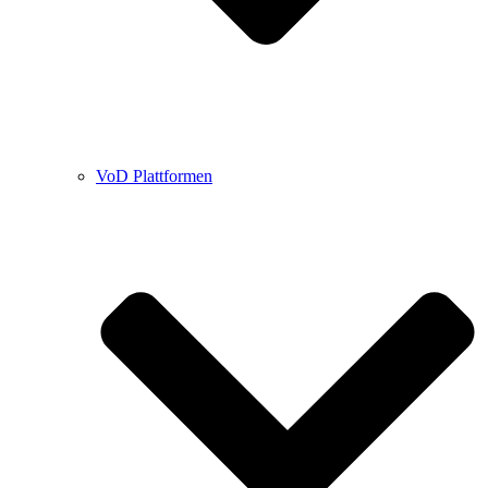
VoD Plattformen