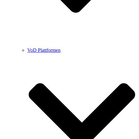
VoD Plattformen