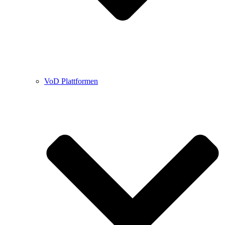
VoD Plattformen