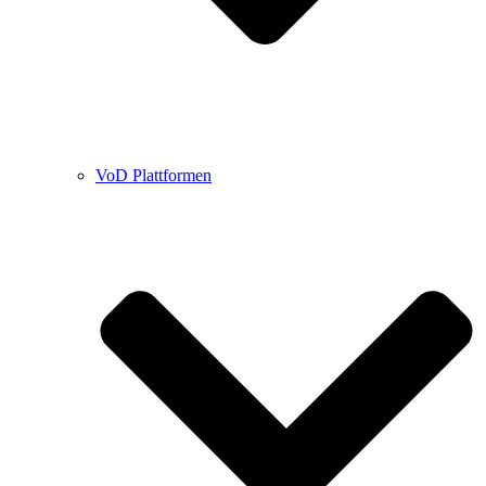
VoD Plattformen