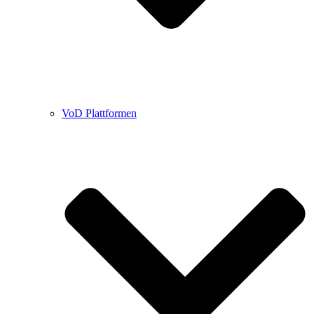
VoD Plattformen