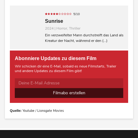
5/10
Sunrise
2024 | Horror, Thriller
Ein verzweifelter Mann durchstreift das Land als
Kreatur der Nacht, während er den (...)
Abonniere Updates zu diesem Film
Wir schicken dir eine E-Mail, sobald es neue Filmstarts, Trailer
und andere Updates zu diesem Film gibt!
Filmabo erstellen
Youtube / Lionsgate Movies
Quelle: