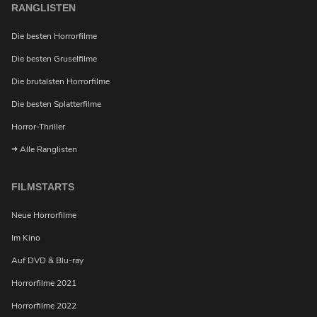
RANGLISTEN
Die besten Horrorfilme
Die besten Gruselfilme
Die brutalsten Horrorfilme
Die besten Splatterfilme
Horror-Thriller
Alle Ranglisten
FILMSTARTS
Neue Horrorfilme
Im Kino
Auf DVD & Blu-ray
Möchtest du bei Neuigkeiten über Horrorfilme von
uns benachrichtigt werden?
Horrorfilme 2021
Horrorfilme 2022