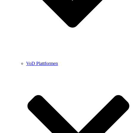
VoD Plattformen