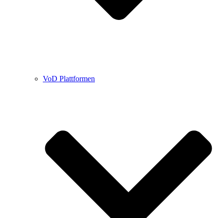
VoD Plattformen