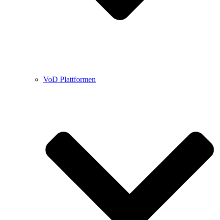
VoD Plattformen