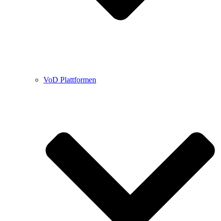
VoD Plattformen