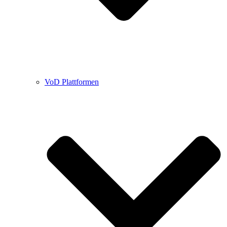
VoD Plattformen