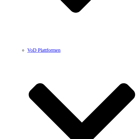
VoD Plattformen