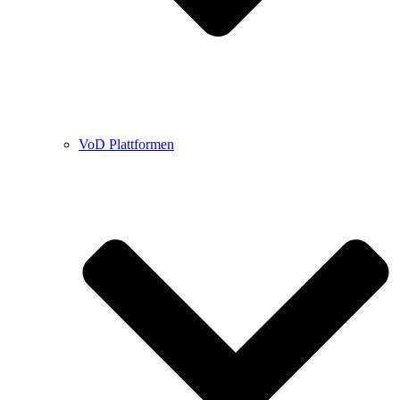
VoD Plattformen