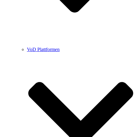
VoD Plattformen