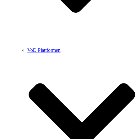
VoD Plattformen