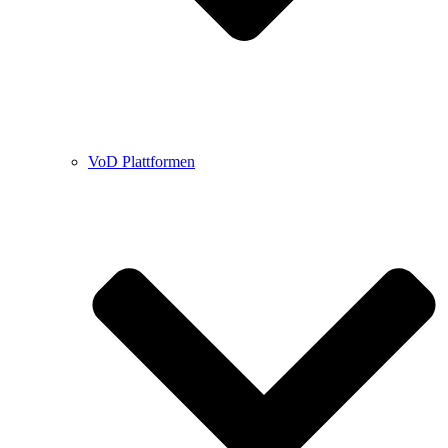
VoD Plattformen