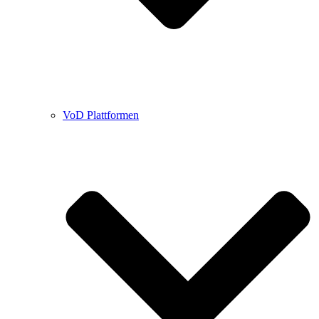
VoD Plattformen