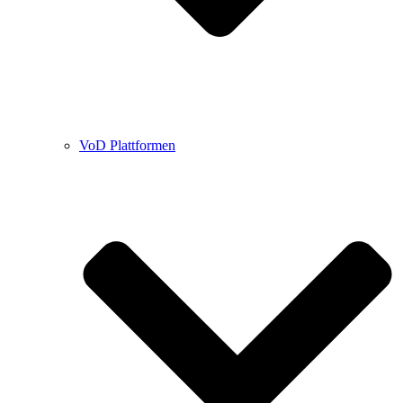
VoD Plattformen