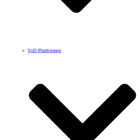
VoD Plattformen