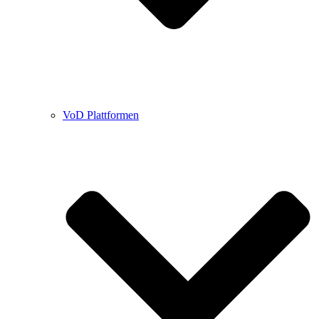
VoD Plattformen