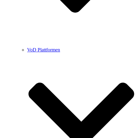
VoD Plattformen