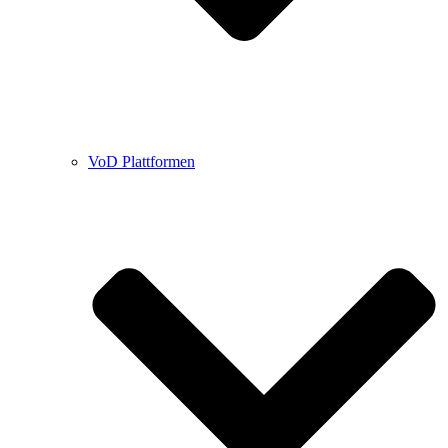
VoD Plattformen