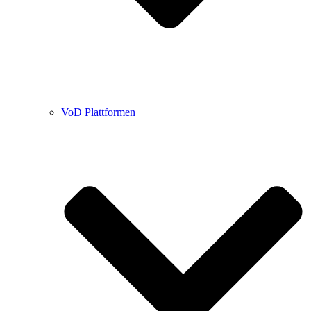
VoD Plattformen