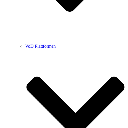
VoD Plattformen