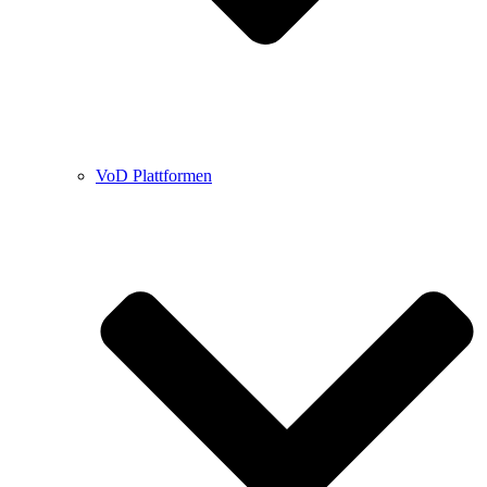
VoD Plattformen