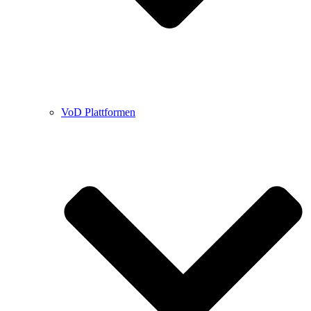
VoD Plattformen