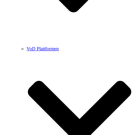
VoD Plattformen