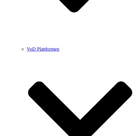
VoD Plattformen