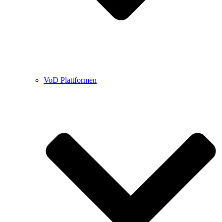
VoD Plattformen