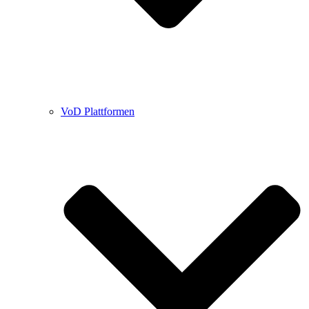
VoD Plattformen