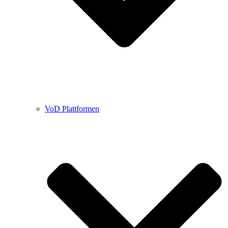
VoD Plattformen