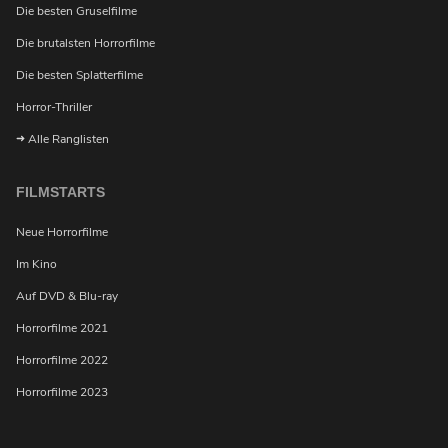
Die besten Gruselfilme
Die brutalsten Horrorfilme
Die besten Splatterfilme
Horror-Thriller
Alle Ranglisten
FILMSTARTS
Neue Horrorfilme
Im Kino
Auf DVD & Blu-ray
Horrorfilme 2021
Möchtest du bei Neuigkeiten über Horrorfilme von
uns benachrichtigt werden?
Horrorfilme 2022
Horrorfilme 2023