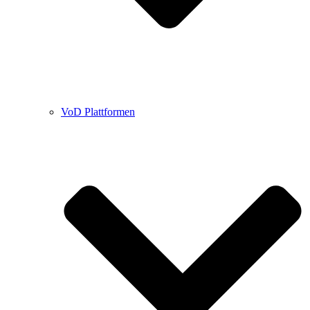
VoD Plattformen